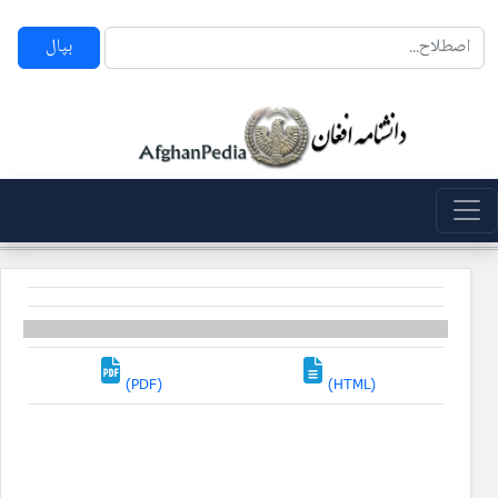
بپال
(PDF)
(HTML)