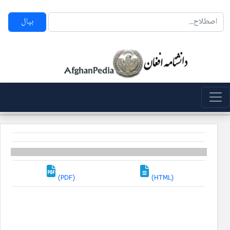
بپال
(PDF)
(HTML)