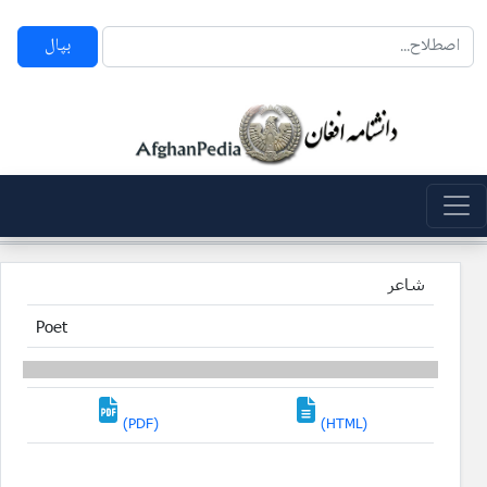
بپال
شاعر
Poet
(PDF)
(HTML)